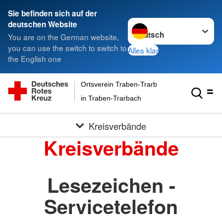
Sie befinden sich auf der
Sprache wechseln zu
deutschen Website
You are on the German website,
you can use the switch to switch to
Alles klar
the English one
Ortsverein Traben-Trarbach Eifel-Mosel-Huns
in Traben-Trarbach
Kreisverbände
Kreisverbände
Lesezeichen -
Servicetelefon