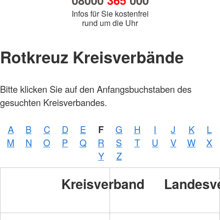
08000
365
000
Infos für Sie kostenfrei
rund um die Uhr
Rotkreuz Kreisverbände
Bitte klicken Sie auf den Anfangsbuchstaben des
gesuchten Kreisverbandes.
A
B
C
D
E
F
G
H
I
J
K
L
M
N
O
P
Q
R
S
T
U
V
W
X
Y
Z
Kreisverband
Landesv