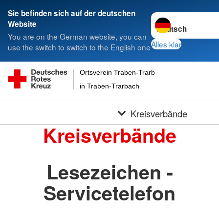
Sie befinden sich auf der deutschen
Sprache wechseln 
Website
You are on the German website, you can
Alles klar
use the switch to switch to the English one
Ortsverein Traben-Trarbach Eifel-Mosel-Huns
in Traben-Trarbach
Kreisverbände
Kreisverbände
Lesezeichen -
Servicetelefon