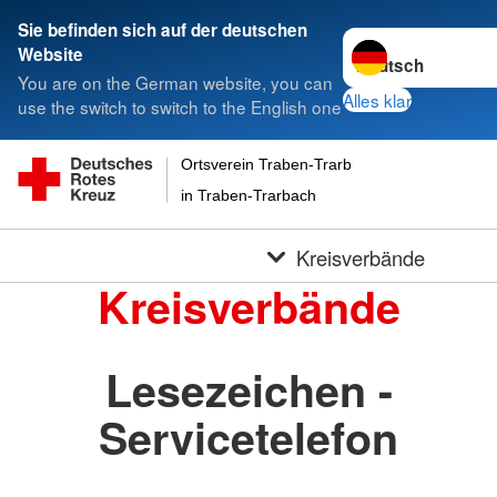
Sie befinden sich auf der deutschen
Sprache wechseln 
Website
You are on the German website, you can
Alles klar
use the switch to switch to the English one
Ortsverein Traben-Trarbach Eifel-Mosel-Huns
in Traben-Trarbach
Kreisverbände
Kreisverbände
Lesezeichen -
Servicetelefon