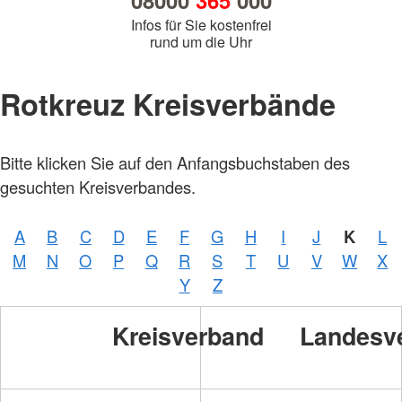
08000
365
000
Infos für Sie kostenfrei
rund um die Uhr
Rotkreuz Kreisverbände
Bitte klicken Sie auf den Anfangsbuchstaben des
gesuchten Kreisverbandes.
A
B
C
D
E
F
G
H
I
J
K
L
M
N
O
P
Q
R
S
T
U
V
W
X
Y
Z
Kreisverband
Landesv