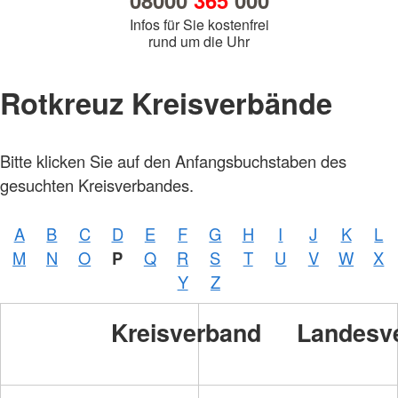
08000
365
000
Infos für Sie kostenfrei
rund um die Uhr
Rotkreuz Kreisverbände
Bitte klicken Sie auf den Anfangsbuchstaben des
gesuchten Kreisverbandes.
A
B
C
D
E
F
G
H
I
J
K
L
M
N
O
P
Q
R
S
T
U
V
W
X
Y
Z
Kreisverband
Landesv