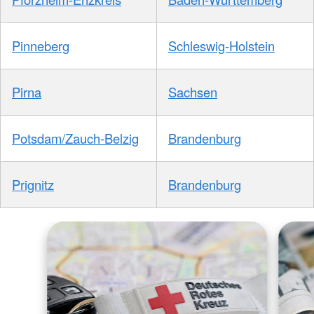
Pinneberg
Schleswig-Holstein
Pirna
Sachsen
Potsdam/Zauch-Belzig
Brandenburg
Prignitz
Brandenburg