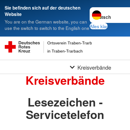
Sie befinden sich auf der deutschen
Sprache wechseln 
Website
You are on the German website, you can
Alles klar
use the switch to switch to the English one
Ortsverein Traben-Trarbach Eifel-Mosel-Huns
in Traben-Trarbach
Kreisverbände
Kreisverbände
Lesezeichen -
Servicetelefon