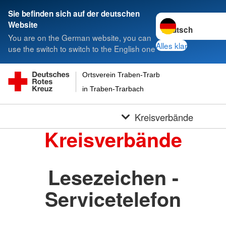
Sie befinden sich auf der deutschen
Sprache wechseln 
Website
You are on the German website, you can
Alles klar
use the switch to switch to the English one
Ortsverein Traben-Trarbach Eifel-Mosel-Huns
in Traben-Trarbach
Kreisverbände
Kreisverbände
Lesezeichen -
Servicetelefon