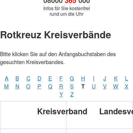
08000
365
000
Infos für Sie kostenfrei
rund um die Uhr
Rotkreuz Kreisverbände
Bitte klicken Sie auf den Anfangsbuchstaben des
gesuchten Kreisverbandes.
A
B
C
D
E
F
G
H
I
J
K
L
M
N
O
P
Q
R
S
T
U
V
W
X
Y
Z
Kreisverband
Landesv