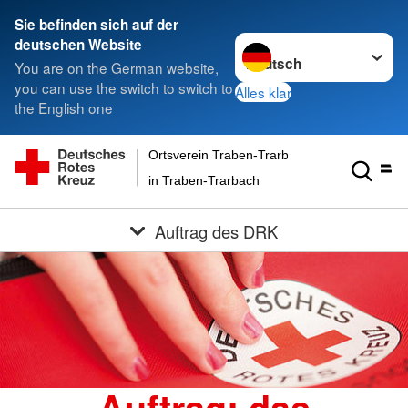
Sie befinden sich auf der
Sprache wechseln zu
deutschen Website
You are on the German website,
you can use the switch to switch to
Alles klar
the English one
Ortsverein Traben-Trarbach Eifel-Mosel-Huns
in Traben-Trarbach
Auftrag des DRK
Auftrag: das