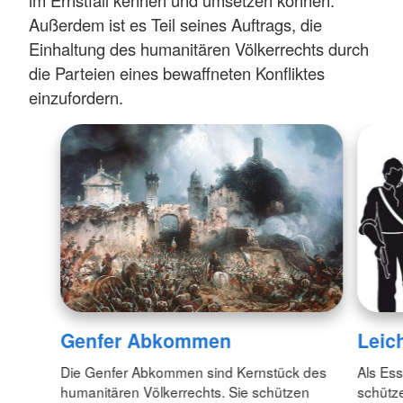
Außerdem ist es Teil seines Auftrags, die
Einhaltung des humanitären Völkerrechts durch
die Parteien eines bewaffneten Konfliktes
einzufordern.
Genfer Abkommen
Leic
Die Genfer Abkommen sind Kernstück des
Als Es
humanitären Völkerrechts. Sie schützen
schütz