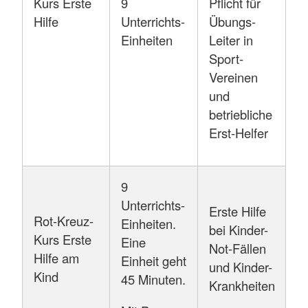
Kurs Erste
9
Pflicht für
Hilfe
Unterrichts-
Übungs-
Einheiten
Leiter in
Sport-
Vereinen
und
betriebliche
Erst-Helfer
9
Unterrichts-
Erste Hilfe
Rot-Kreuz-
Einheiten.
bei Kinder-
Kurs Erste
Eine
Not-Fällen
Hilfe am
Einheit geht
und Kinder-
Kind
45 Minuten.
Krankheiten